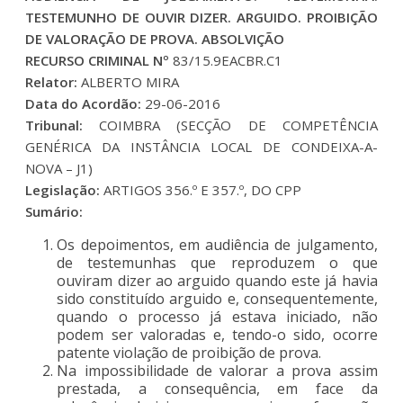
TESTEMUNHO DE OUVIR DIZER. ARGUIDO. PROIBIÇÃO
DE VALORAÇÃO DE PROVA. ABSOLVIÇÃO
RECURSO CRIMINAL Nº
83/15.9EACBR.C1
Relator:
ALBERTO MIRA
Data do Acordão:
29-06-2016
Tribunal:
COIMBRA (SECÇÃO DE COMPETÊNCIA
GENÉRICA DA INSTÂNCIA LOCAL DE CONDEIXA-A-
NOVA – J1)
Legislação:
ARTIGOS 356.º E 357.º, DO CPP
Sumário:
Os depoimentos, em audiência de julgamento,
de testemunhas que reproduzem o que
ouviram dizer ao arguido quando este já havia
sido constituído arguido e, consequentemente,
quando o processo já estava iniciado, não
podem ser valoradas e, tendo-o sido, ocorre
patente violação de proibição de prova.
Na impossibilidade de valorar a prova assim
prestada, a consequência, em face da