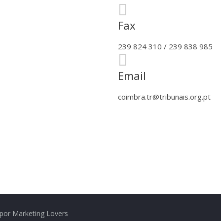
Fax
239 824 310 / 239 838 985
Email
coimbra.tr@tribunais.org.pt
por Marketing Lovers