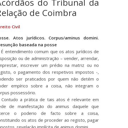
Acórdãos do Tribunal da
Relação de Coimbra
reito Civil
osse. Atos jurídicos. Corpus/aminus domini.
resunção baseada na posse
. É entendimento comum que os atos jurídicos de
isposição ou de administração – vender, arrendar,
mprestar, inscrever um prédio na matriz ou no
egisto, o pagamento dos respetivos impostos -,
odendo ser praticados por quem não detém o
oder empírico sobre a coisa, não integram o
orpus possessório.
. Contudo a prática de tais atos é relevante em
ede de manifestação do animus daquele que
xerce o poderio de facto sobre a coisa,
onstituindo os atos de proceder ao registo, pagar
postos, revelação implícita de animus domini.