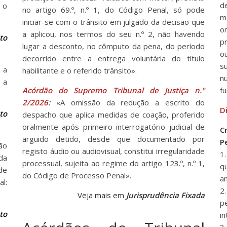
d
 o
no artigo 69.º, n.º 1, do Código Penal, só pode
m
iniciar-se com o trânsito em julgado da decisão que
o
a aplicou, nos termos do seu n.º 2, não havendo
to
p
lugar a desconto, no cômputo da pena, do período
o
decorrido entre a entrega voluntária do título
s
 a
habilitante e o referido trânsito».
n
 a
Acórdão do Supremo Tribunal de Justiça n.º
fu
2/2026
:
«A omissão da redução a escrito do
D
to
despacho que aplica medidas de coação, proferido
oralmente após primeiro interrogatório judicial de
C
arguido detido, desde que documentado por
P
ão
registo áudio ou audiovisual, constitui irregularidade
1
da
processual, sujeita ao regime do artigo 123.º, n.º 1,
q
de
do Código de Processo Penal».
a
l:
2
Veja mais em
Jurisprudência Fixada
p
to
i
3