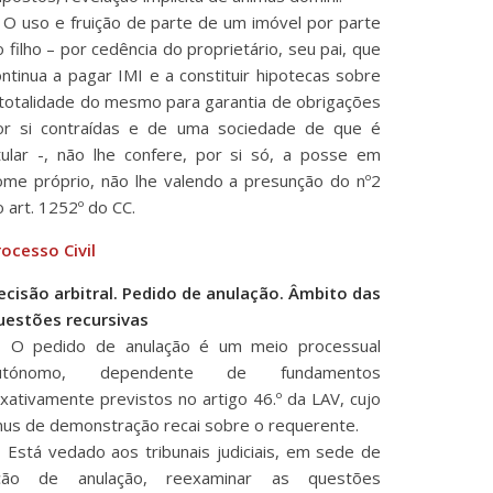
. O uso e fruição de parte de um imóvel por parte
 filho – por cedência do proprietário, seu pai, que
ontinua a pagar IMI e a constituir hipotecas sobre
 totalidade do mesmo para garantia de obrigações
or si contraídas e de uma sociedade de que é
itular -, não lhe confere, por si só, a posse em
ome próprio, não lhe valendo a presunção do nº2
 art. 1252º do CC.
rocesso Civil
ecisão arbitral. Pedido de anulação. Âmbito das
uestões recursivas
- O pedido de anulação é um meio processual
utónomo, dependente de fundamentos
axativamente previstos no artigo 46.º da LAV, cujo
nus de demonstração recai sobre o requerente.
- Está vedado aos tribunais judiciais, em sede de
ção de anulação, reexaminar as questões