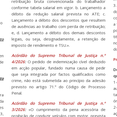
retribuição bruta convencionada do trabalhador
3
conforme tabela salarial em vigor. b. Lançamento a
do
débito da redução salarial prevista no ATE; c.
c
Lançamento a débito dos descontos que resultem
do
a
de ausências ao trabalho com perda de retribuição;
p
e, d. Lançamento a débito dos demais descontos
t
legais, ou seja, designadamente, a retenção de
to
n
imposto de rendimento e TSU.».
do
Acórdão do Supremo Tribunal de Justiça n.º
en
P
4/2026
:
O pedido de indemnização cível deduzido
de
em acção popular, fundado numa causa de pedir
D
que seja integrada por factos qualificados como
q
to
crime, não está submetida ao princípio da adesão
1
previsto no artigo 71.º do Código de Processo
a
Penal.
t
ra
ó
da
Acórdão do Supremo Tribunal de Justiça n.º
2
es
3/2026
:
«O cumprimento da pena acessória de
a
3,
proibição de conduzir veículos com motor, prevista