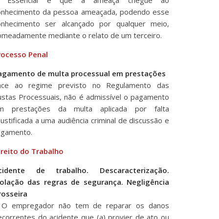
onhecimento da pessoa ameaçada, podendo esse
onhecimento ser alcançado por qualquer meio,
omeadamente mediante o relato de um terceiro.
rocesso Penal
agamento de multa processual em prestações
ace ao regime previsto no Regulamento das
ustas Processuais, não é admissível o pagamento
m prestações da multa aplicada por falta
justificada a uma audiência criminal de discussão e
ulgamento.
ireito do Trabalho
cidente de trabalho. Descaracterização.
iolação das regras de segurança. Negligência
rosseira
. O empregador não tem de reparar os danos
ecorrentes do acidente que (a) provier de ato ou