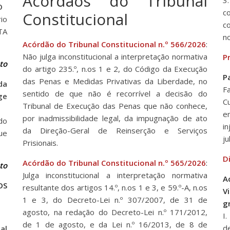
Acórdãos do Tribunal
O
c
Constitucional
io
c
TA
n
Acórdão do Tribunal Constitucional n.º 566/2026
:
Não julga inconstitucional a interpretação normativa
P
to
do artigo 235.º, n.os 1 e 2, do Código da Execução
P
das Penas e Medidas Privativas da Liberdade, no
da
F
sentido de que não é recorrível a decisão do
ge
C
Tribunal de Execução das Penas que não conhece,
e
por inadmissibilidade legal, da impugnação de ato
do
in
da Direção-Geral de Reinserção e Serviços
ue
j
Prisionais.
D
Acórdão do Tribunal Constitucional n.º 565/2026
:
to
Julga inconstitucional a interpretação normativa
A
OS
resultante dos artigos 14.º, n.os 1 e 3, e 59.º-A, n.os
V
1 e 3, do Decreto-Lei n.º 307/2007, de 31 de
g
agosto, na redação do Decreto-Lei n.º 171/2012,
I
de 1 de agosto, e da Lei n.º 16/2013, de 8 de
d
al