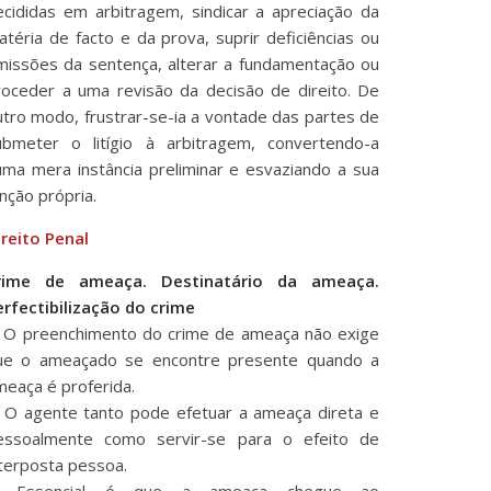
ecididas em arbitragem, sindicar a apreciação da
atéria de facto e da prova, suprir deficiências ou
missões da sentença, alterar a fundamentação ou
roceder a uma revisão da decisão de direito. De
utro modo, frustrar-se-ia a vontade das partes de
ubmeter o litígio à arbitragem, convertendo-a
uma mera instância preliminar e esvaziando a sua
nção própria.
ireito Penal
rime de ameaça. Destinatário da ameaça.
erfectibilização do crime
. O preenchimento do crime de ameaça não exige
ue o ameaçado se encontre presente quando a
meaça é proferida.
. O agente tanto pode efetuar a ameaça direta e
essoalmente como servir-se para o efeito de
nterposta pessoa.
. Essencial é que a ameaça chegue ao