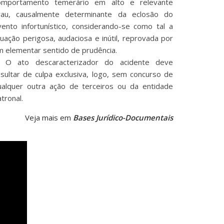
omportamento temerário em alto e relevante
rau, causalmente determinante da eclosão do
vento infortunístico, considerando-se como tal a
tuação perigosa, audaciosa e inútil, reprovada por
m elementar sentido de prudência.
. O ato descaracterizador do acidente deve
esultar de culpa exclusiva, logo, sem concurso de
ualquer outra ação de terceiros ou da entidade
tronal.
Veja mais em
Bases Jurídico-Documentais