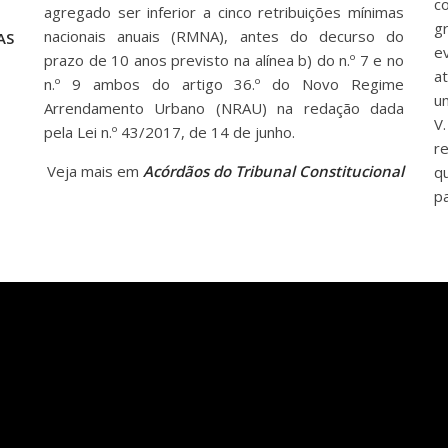
c
agregado ser inferior a cinco retribuições mínimas
g
nacionais anuais (RMNA), antes do decurso do
AS
e
prazo de 10 anos previsto na alínea b) do n.º 7 e no
a
n.º 9 ambos do artigo 36.º do Novo Regime
u
Arrendamento Urbano (NRAU) na redação dada
V
pela Lei n.º 43/2017, de 14 de junho.
r
Veja mais em
Acórdãos do Tribunal Constitucional
q
pa