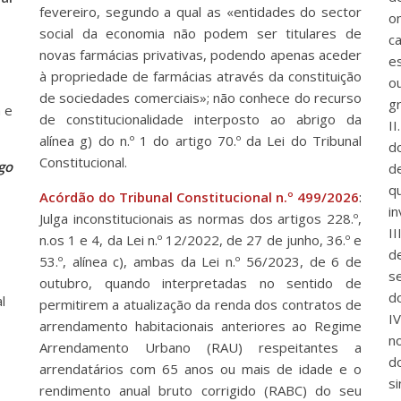
fevereiro, segundo a qual as «entidades do sector
o
social da economia não podem ser titulares de
c
novas farmácias privativas, podendo apenas aceder
e
à propriedade de farmácias através da constituição
o
de sociedades comerciais»; não conhece do recurso
gr
 e
de constitucionalidade interposto ao abrigo da
I
alínea g) do n.º 1 do artigo 70.º da Lei do Tribunal
d
Constitucional.
go
d
q
Acórdão do Tribunal Constitucional n.º 499/2026
:
in
Julga inconstitucionais as normas dos artigos 228.º,
I
n.os 1 e 4, da Lei n.º 12/2022, de 27 de junho, 36.º e
d
53.º, alínea c), ambas da Lei n.º 56/2023, de 6 de
se
outubro, quando interpretadas no sentido de
do
l
permitirem a atualização da renda dos contratos de
IV
arrendamento habitacionais anteriores ao Regime
n
Arrendamento Urbano (RAU) respeitantes a
d
arrendatários com 65 anos ou mais de idade e o
s
rendimento anual bruto corrigido (RABC) do seu