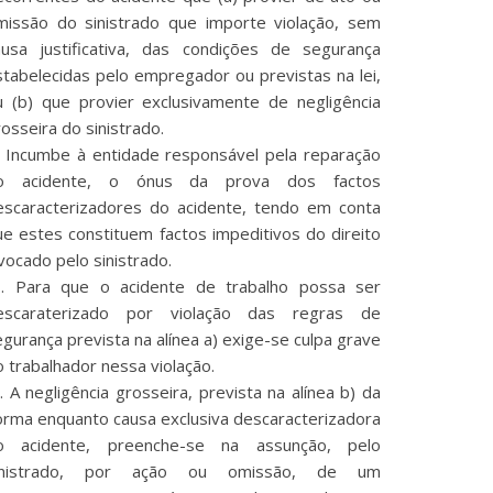
missão do sinistrado que importe violação, sem
ausa justificativa, das condições de segurança
stabelecidas pelo empregador ou previstas na lei,
u (b) que provier exclusivamente de negligência
osseira do sinistrado.
I. Incumbe à entidade responsável pela reparação
o acidente, o ónus da prova dos factos
escaracterizadores do acidente, tendo em conta
ue estes constituem factos impeditivos do direito
vocado pelo sinistrado.
II. Para que o acidente de trabalho possa ser
escaraterizado por violação das regras de
gurança prevista na alínea a) exige-se culpa grave
 trabalhador nessa violação.
. A negligência grosseira, prevista na alínea b) da
orma enquanto causa exclusiva descaracterizadora
o acidente, preenche-se na assunção, pelo
inistrado, por ação ou omissão, de um