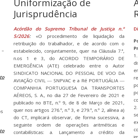
Uniformização de
Jurisprudência
Acórdão do Supremo Tribunal de Justiça n.º
Di
5/2026
:
«O procedimento de liquidação da
P
retribuição do trabalhador, e de acordo com o
P
 –
estabelecido, conjuntamente, quer na Cláusula 7.ª,
1
n.os 1 e 3, do ACORDO TEMPORÁRIO DE
d
EMERGÊNCIA (ATE) celebrado entre o Autor
e
SINDICATO NACIONAL DO PESSOAL DE VOO DA
to
r
AVIAÇÃO CIVIL ― SNPVAC e a Ré PORTUGÁLIA ―
p
COMPANHIA PORTUGUESA DA TRANSPORTES
p
AÉREOS, S. A., no dia 27 de Fevereiro de 2021 e
c
publicado no BTE, n.º 9, de 8 de Março de 2021,
2
quer nos artigos 276.º, n.º 3, e 279.º, n.º 2, alínea a)
os
s
do CT, implicará observar, de forma sucessiva, a
e
seguinte ordem de operações aritméticas e
c
to
contabilísticas: a. Lançamento a crédito da
im