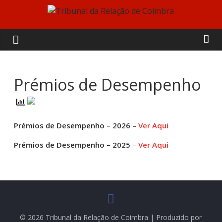
Skip
to
Tribunal
content
da
Relação
Prémios de Desempenho
de
Prémios de Desempenho – 2026
–
Ver Aqui
Coimbra
Prémios de Desempenho – 2025
–
Ver Aqui
© 2026 Tribunal da Relação de Coimbra | Produzido por