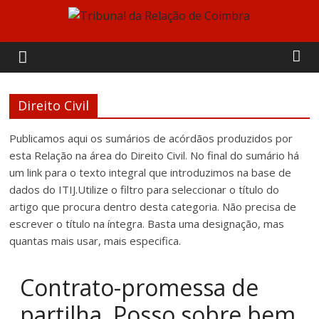
Skip
to
Tribunal
content
da
Direito Civil
Relação
Publicamos aqui os sumários de acórdãos produzidos por
de
esta Relação na área do Direito Civil. No final do sumário há
um link para o texto integral que introduzimos na base de
Coimbra
dados do ITIJ.Utilize o filtro para seleccionar o título do
artigo que procura dentro desta categoria. Não precisa de
escrever o título na íntegra. Basta uma designação, mas
quantas mais usar, mais especifica.
Contrato-promessa de
partilha. Posso sobre bem