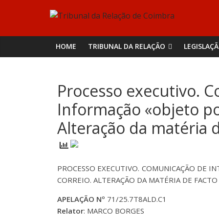
Skip
Tribunal
to
content
da
HOME
TRIBUNAL DA RELAÇÃO
LEGISLAÇ
Relação
Processo executivo. C
de
Informação «objeto pos
Coimbra
Alteração da matéria d
PROCESSO EXECUTIVO. COMUNICAÇÃO DE IN
CORREIO. ALTERAÇÃO DA MATÉRIA DE FACTO
APELAÇÃO Nº
71/25.7T8ALD.C1
Relator
: MARCO BORGES