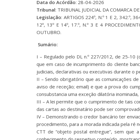
Data do Acórdão
: 28-04-2026
Tribunal
: TRIBUNAL JUDICIAL DA COMARCA D
Legislação
: ARTIGOS 224º, N.º 1 E 2, 342.º, 
12º, 13º E 14º, 17.º, N.º 3 E 4 PROCEDIM
OUTUBRO.
Sumário:
I – Regulado pelo DL n.º 227/2012, de 25-10 (
que em caso de incumprimento do cliente bancá
judiciais, declarativas ou executivas durante o 
II – Sendo obrigatório que as comunicações de
aviso de receção; email) e que a prova do cump
consubstancia uma exceção dilatória inominada,
III – A lei permite que o cumprimento de tais 
das cartas ao destinatário pode ser comprovad
IV – Demonstrando o credor bancário ter envia
procedimento, para a morada indicada pela ré 
CTT de “objeto postal entregue”, sem que a
conhecimento do respetivo conteúdo, mostrando