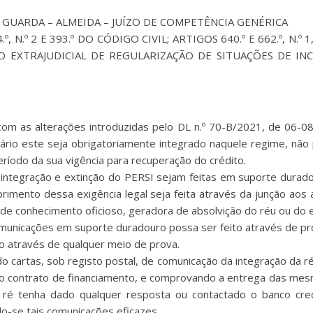
E GUARDA – ALMEIDA – JUÍZO DE COMPETÊNCIA GENÉRICA
364.º, N.º 2 E 393.º DO CÓDIGO CIVIL; ARTIGOS 640.º E 662.º, N
ENTO EXTRAJUDICIAL DE REGULARIZAÇÃO DE SITUAÇÕES DE IN
com as alterações introduzidas pelo DL n.º 70-B/2021, de 06-08
rio este seja obrigatoriamente integrado naquele regime, não p
período da sua vigência para recuperação do crédito.
 integração e extinção do PERSI sejam feitas em suporte durado
rimento dessa exigência legal seja feita através da junção aos 
 de conhecimento oficioso, geradora de absolvição do réu ou do e
comunicações em suporte duradouro possa ser feito através de p
o através de qualquer meio de prova.
do cartas, sob registo postal, de comunicação da integração da 
no contrato de financiamento, e comprovando a entrega das mes
 ré tenha dado qualquer resposta ou contactado o banco cred
-se tais comunicações eficazes.