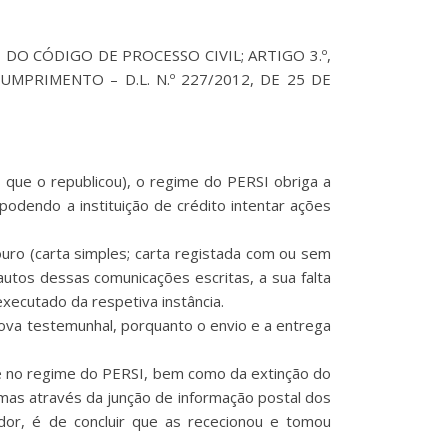
.º 1, DO CÓDIGO DE PROCESSO CIVIL; ARTIGO 3.º,
CUMPRIMENTO – D.L. N.º 227/2012, DE 25 DE
 que o republicou), o regime do PERSI obriga a
odendo a instituição de crédito intentar ações
uro (carta simples; carta registada com ou sem
autos dessas comunicações escritas, a sua falta
xecutado da respetiva instância.
rova testemunhal, porquanto o envio e a entrega
ré no regime do PERSI, bem como da extinção do
mas através da junção de informação postal dos
or, é de concluir que as rececionou e tomou