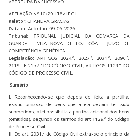
ABERTURA DA SUCESSÃO
APELAÇÃO Nº
10/20.1T8VLF.C1
Relator
: CHANDRA GRACIAS
Data do Acórdão
: 09-06-2026
Tribunal
: TRIBUNAL JUDICIAL DA COMARCA DA
GUARDA – VILA NOVA DE FOZ CÔA – JUÍZO DE
COMPETÊNCIA GENÉRICA
Legislação
: ARTIGOS 2024.º, 2027.º, 2031.º, 2096.º,
2119.º E 2157.º DO CÓDIGO CIVIL; ARTIGOS 1129.º DO
CÓDIGO DE PROCESSO CIVIL.
Sumário:
I. Reconhecendo-se que depois de feita a partilha,
existiu omissão de bens que a ela deviam ter sido
submetidos, a lei possibilita a partilha adicional dos bens
(omitidos), seguindo os termos do art 1129.º do Código
de Processo Civil.
II. Do art. 2031.º do Código Civil extrai-se o princípio da