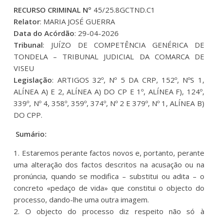
RECURSO CRIMINAL Nº
45/25.8GCTND.C1
Relator
: MARIA JOSÉ GUERRA
Data do Acórdão
: 29-04-2026
Tribunal
: JUÍZO DE COMPETÊNCIA GENÉRICA DE
TONDELA – TRIBUNAL JUDICIAL DA COMARCA DE
VISEU
Legislação
: ARTIGOS 32º, Nº 5 DA CRP, 152º, NºS 1,
ALÍNEA A) E 2, ALÍNEA A) DO CP E 1º, ALÍNEA F), 124º,
339º, Nº 4, 358º, 359º, 374º, Nº 2 E 379º, Nº 1, ALÍNEA B)
DO CPP.
Sumário:
1. Estaremos perante factos novos e, portanto, perante
uma alteração dos factos descritos na acusação ou na
pronúncia, quando se modifica – substitui ou adita – o
concreto «pedaço de vida» que constitui o objecto do
processo, dando-lhe uma outra imagem.
2. O objecto do processo diz respeito não só à