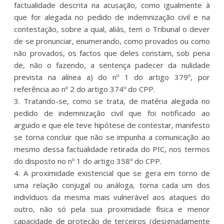
factualidade descrita na acusação, como igualmente à
que for alegada no pedido de indemnização civil e na
contestação, sobre a qual, aliás, tem o Tribunal o dever
de se pronunciar, enumerando, como provados ou como
não provados, os factos que deles constam, sob pena
de, não o fazendo, a sentença padecer da nulidade
prevista na alínea a) do nº 1 do artigo 379º, por
referência ao nº 2 do artigo 374º do CPP.
3. Tratando-se, como se trata, de matéria alegada no
pedido de indemnização civil que foi notificado ao
arguido e que ele teve hipótese de contestar, manifesto
se torna concluir que não se impunha a comunicação ao
mesmo dessa factualidade retirada do PIC, nos termos
do disposto no nº 1 do artigo 358º do CPP.
4. A proximidade existencial que se gera em torno de
uma relação conjugal ou análoga, torna cada um dos
indivíduos da mesma mais vulnerável aos ataques do
outro, não só pela sua proximidade física e menor
capacidade de proteção de terceiros (designadamente