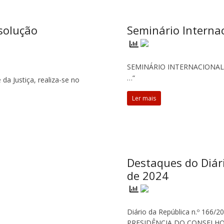
esolução
Seminário Interna
SEMINÁRIO INTERNACIONAL:
…“
da Justiça, realiza-se no
Ler mais
Destaques do Diár
de 2024
Diário da República n.º 166/2
PRESIDÊNCIA DO CONSELHO D