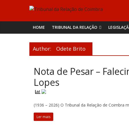
Skip
Tribunal
to
content
da
HOME
TRIBUNAL DA RELAÇÃO
LEGISLAÇ
Relação
Author:
Odete Brito
de
Nota de Pesar – Falec
Coimbra
Lopes
(1936 – 2026) O Tribunal da Relação de Coimbra ma
Ler mais