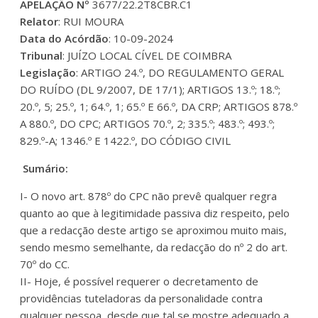
APELAÇÃO Nº
3677/22.2T8CBR.C1
Relator
: RUI MOURA
Data do Acórdão
: 10-09-2024
Tribunal
: JUÍZO LOCAL CÍVEL DE COIMBRA
Legislação
: ARTIGO 24.º, DO REGULAMENTO GERAL
DO RUÍDO (DL 9/2007, DE 17/1); ARTIGOS 13.º; 18.º;
20.º, 5; 25.º, 1; 64.º, 1; 65.º E 66.º, DA CRP; ARTIGOS 878.º
A 880.º, DO CPC; ARTIGOS 70.º, 2; 335.º; 483.º; 493.º;
829.º-A; 1346.º E 1422.º, DO CÓDIGO CIVIL
Sumário:
I- O novo art. 878º do CPC não prevê qualquer regra
quanto ao que à legitimidade passiva diz respeito, pelo
que a redacção deste artigo se aproximou muito mais,
sendo mesmo semelhante, da redacção do nº 2 do art.
70º do CC.
II- Hoje, é possível requerer o decretamento de
providências tuteladoras da personalidade contra
qualquer pessoa, desde que tal se mostre adequado a