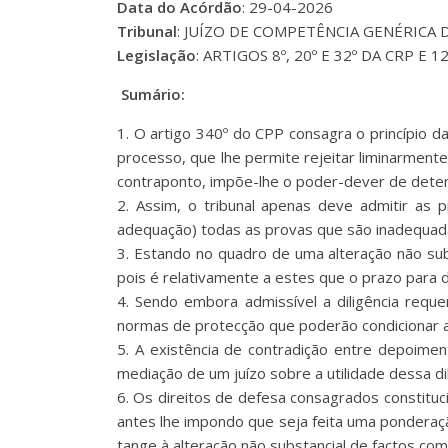
Data do Acórdão
: 29-04-2026
Tribunal
: JUÍZO DE COMPETÊNCIA GENÉRICA D
Legislação
: ARTIGOS 8º, 20º E 32º DA CRP E 120
Sumário:
1. O artigo 340º do CPP consagra o princípio da
processo, que lhe permite rejeitar liminarmente
contraponto, impõe-lhe o poder-dever de determ
2. Assim, o tribunal apenas deve admitir as 
adequação) todas as provas que são inadequadas,
3. Estando no quadro de uma alteração não sub
pois é relativamente a estes que o prazo para d
4. Sendo embora admissível a diligência requ
normas de protecção que poderão condicionar a 
5. A existência de contradição entre depoime
mediação de um juízo sobre a utilidade dessa di
6. Os direitos de defesa consagrados constituc
antes lhe impondo que seja feita uma ponderação
tange à alteração não substancial de factos com