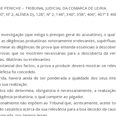
E PENICHE – TRIBUNAL JUDICIAL DA COMARCA DE LEIRIA
º, Nº 2, ALÍNEA D), 128º, Nº 2, 146º, 340º, 358º, 406º, 407º E 4
 investigação (que mitiga o principio geral do acusatório), o qu
 as diligências probatórias notoriamente irrelevantes, supérflu
inar as diligências de prova que entenda essenciais à descober
provas que se mostrem necessárias para a descoberta da verd
 dilatórias ou irrelevantes.
stancial dos factos, a prova a produzir deverá mostrar-se rel
efesa foi concedido.
erida, haverá ainda de ser ponderada a qualidade dos seus in
sua realização.
ntos não determina, obrigatoria e necessariamente, a realizaç
ligência probatória, o qual compete ao julgador.
ionalmente não impõem ao Tribunal que, acriticamente, aceite t
 casuística acerca da sua relevância para a boa decisão da caus
unicada, nos termos legais.