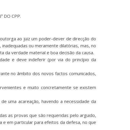
08º DO CPP.
al outorga ao juiz um poder-dever de direcção do
as, inadequadas ou meramente dilatórias, mas, no
ta da verdade material e boa decisão da causa.
ade e deve indeferir (por via do princípio da
evante no âmbito dos novos factos comunicados,
tervenientes e muito concretamente se existem
ão de uma acareação, havendo a necessidade da
odas as provas que são requeridas pelo arguido,
a e em particular para efeitos da defesa, no que