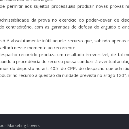
de permitir aos sujeitos processuais produzir novas provas 
admissibilidade da prova no exercício do poder-dever de dis
do contraditório, com as garantias de defesa do arguido e ai
só é absolutamente inútil aquele recurso que, subindo apenas n
veitará nesse momento ao recorrente.
despacho recorrido produza um resultado irreversível, de tal m
uando a procedência do recurso possa conduzir à eventual anulaç
mos do disposto no art. 405º do CPP, do despacho que admitiu 
oduzir no recurso a questão da nulidade prevista no artigo 120º,
por Marketing Lovers