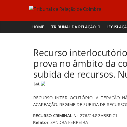
Skip
Tribunal
to
content
da
HOME
TRIBUNAL DA RELAÇÃO
LEGISLAÇ
Relação
Recurso interlocutório
de
prova no âmbito da c
Coimbra
subida de recursos. N
RECURSO INTERLOCUTÓRIO. ALTERAÇÃO N
ACAREAÇÃO. REGIME DE SUBIDA DE RECURSO
RECURSO CRIMINAL Nº
276/24.8GABBR.C1
Relator
: SANDRA FERREIRA