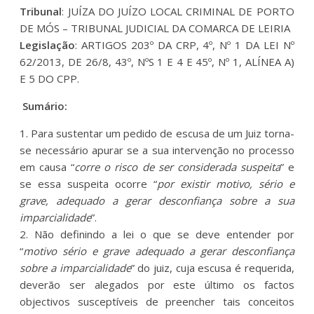
Tribunal
: JUÍZA DO JUÍZO LOCAL CRIMINAL DE PORTO
DE MÓS – TRIBUNAL JUDICIAL DA COMARCA DE LEIRIA
Legislação
: ARTIGOS 203º DA CRP, 4º, Nº 1 DA LEI Nº
62/2013, DE 26/8, 43º, NºS 1 E 4 E 45º, Nº 1, ALÍNEA A)
E 5 DO CPP.
Sumário:
1. Para sustentar um pedido de escusa de um Juiz torna-
se necessário apurar se a sua intervenção no processo
em causa “
corre o risco de ser considerada suspeita
” e
se essa suspeita ocorre “
por existir motivo, sério e
grave, adequado a gerar desconfiança sobre a sua
imparcialidade
”.
2. Não definindo a lei o que se deve entender por
“
motivo sério e grave adequado a gerar desconfiança
sobre a imparcialidade
” do juiz, cuja escusa é requerida,
deverão ser alegados por este último os factos
objectivos susceptíveis de preencher tais conceitos