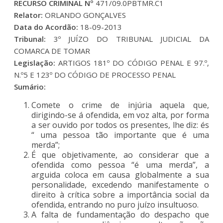
RECURSO CRIMINAL Nº
471/09.0PBTMR.C1
Relator:
ORLANDO GONÇALVES
Data do Acordão:
18-09-2013
Tribunal:
3º JUÍZO DO TRIBUNAL JUDICIAL DA
COMARCA DE TOMAR
Legislação:
ARTIGOS 181º DO CÓDIGO PENAL E 97.º,
N.º5 E 123º DO CÓDIGO DE PROCESSO PENAL
Sumário:
Comete o crime de injúria aquela que,
dirigindo-se á ofendida, em voz alta, por forma
a ser ouvido por todos os presentes, lhe diz: és
“ uma pessoa tão importante que é uma
merda”;
É que objetivamente, ao considerar que a
ofendida como pessoa “é uma merda”, a
arguida coloca em causa globalmente a sua
personalidade, excedendo manifestamente o
direito à crítica sobre a importância social da
ofendida, entrando no puro juízo insultuoso.
A falta de fundamentação do despacho que