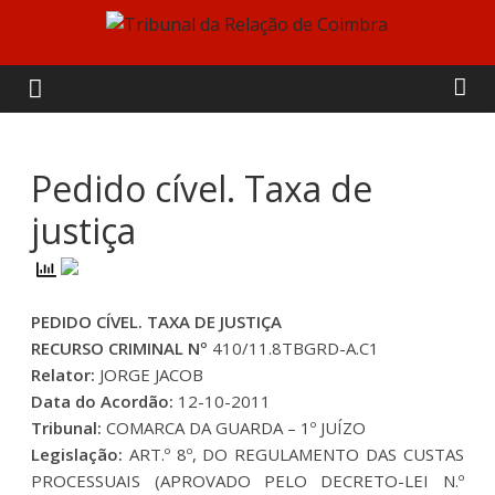
Skip
to
Tribunal
content
da
Relação
Pedido cível. Taxa de
justiça
de
Coimbra
PEDIDO CÍVEL. TAXA DE JUSTIÇA
RECURSO CRIMINAL Nº
410/11.8TBGRD-A.C1
Relator:
JORGE JACOB
Data do Acordão:
12-10-2011
Tribunal:
COMARCA DA GUARDA – 1º JUÍZO
Legislação:
ART.º 8º, DO REGULAMENTO DAS CUSTAS
PROCESSUAIS (APROVADO PELO DECRETO-LEI N.º