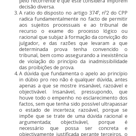
pelo recorrente e que este considera imporem
decisão diversa.
A ratio do disposto no artigo 374º, nº2 do CPP
radica fundamentalmente no facto de permitir
aos sujeitos processuais e ao tribunal de
recurso o exame do processo lógico ou
racional que subjaz à formação da convicção do
julgador, e das razões que levaram a que
determinada prova tenha convencido o
tribunal, bem como assegurando a inexistência
de violação do princípio da inadmissibilidade
das proibições de prova.
A dúvida que fundamenta o apelo ao princípio
in dúbio pro reo não é qualquer dúvida, antes
apenas a que se mostre insanável, razoável e
objectivável. Insanável, pressupondo, que
houve todo o empenho no esclarecimento dos
factos, sem que tenha sido possível ultrapassar
o estado de incerteza; razoável, porque se
impõe que se trate de uma dúvida racional e
argumentada; objectivável, porque é
necessário que possa ser concreta e
objectivamente justificada perante terceiros, o