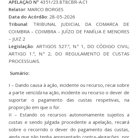
APELAÇÃO Nº
4351/23.8T8CBR-A.C1
Relator
: MARCO BORGES
Data do Acórdão
: 28-05-2026
Tribunal
: TRIBUNAL JUDICIAL DA COMARCA DE
COIMBRA – COIMBRA – JUÍZO DE FAMÍLIA E MENORES
– JUIZ 2
Legislação
: ARTIGOS 527.º, N.º 1, DO CÓDIGO CIVIL;
ARTIGO 1.º, N.º 2, DO REGULAMENTO DE CUSTAS
PROCESSUAIS.
Sumário:
I – Dando causa à ação, incidente ou recurso, recai sobre
a parte
vencida
na ação, incidente ou recurso o dever de
suportar o pagamento das custas respetivas, na
proporção em que o for.
II – Estando os recursos autonomamente sujeitos a
custas e sendo julgada procedente a apelação, recairá
sobre o recorrido o dever do pagamento das custas,
ainda que não tenha apresentado contra-alegações, por