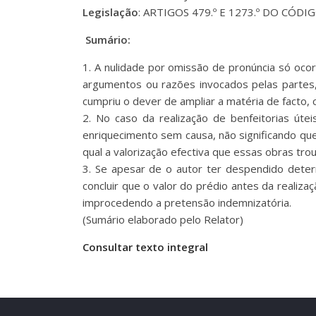
Legislação
: ARTIGOS 479.º E 1273.º DO CÓDIGO
Sumário:
1. A nulidade por omissão de pronúncia só ocor
argumentos ou razões invocados pelas partes, 
cumpriu o dever de ampliar a matéria de facto,
2. No caso da realização de benfeitorias úte
enriquecimento sem causa, não significando que
qual a valorização efectiva que essas obras tr
3. Se apesar de o autor ter despendido determ
concluir que o valor do prédio antes da realiza
improcedendo a pretensão indemnizatória.
(Sumário elaborado pelo Relator)
Consultar texto integral