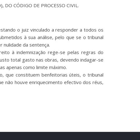
EA D), DO CÓDIGO DE PROCESSO CIVIL.
estando o juiz vinculado a responder a todos os
bmetidos à sua análise, pelo que se o tribunal
r nulidade da sentença.
ireito à indemnização rege-se pelas regras do
custo total gasto nas obras, devendo indagar-se
ras apenas como limite máximo.
 que constituem benfeitorias úteis, o tribunal
 que não houve enriquecimento efectivo dos réus,