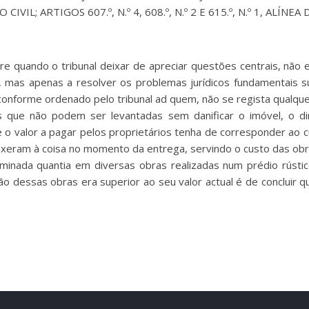
 CIVIL; ARTIGOS 607.º, N.º 4, 608.º, N.º 2 E 615.º, N.º 1, ALÍN
re quando o tribunal deixar de apreciar questões centrais, não 
mas apenas a resolver os problemas jurídicos fundamentais su
 conforme ordenado pelo tribunal ad quem, não se regista qualque
is que não podem ser levantadas sem danificar o imóvel, o d
 o valor a pagar pelos proprietários tenha de corresponder ao 
ouxeram à coisa no momento da entrega, servindo o custo das ob
inada quantia em diversas obras realizadas num prédio rústico,
ção dessas obras era superior ao seu valor actual é de concluir