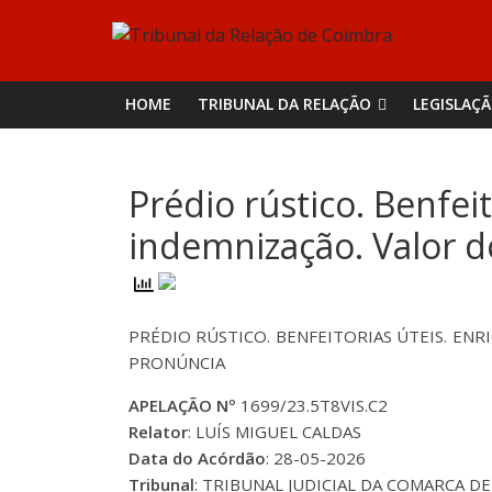
Skip
Tribunal
to
content
da
HOME
TRIBUNAL DA RELAÇÃO
LEGISLAÇ
Relação
Prédio rústico. Benfei
de
indemnização. Valor d
Coimbra
PRÉDIO RÚSTICO. BENFEITORIAS ÚTEIS. ENR
PRONÚNCIA
APELAÇÃO Nº
1699/23.5T8VIS.C2
Relator
: LUÍS MIGUEL CALDAS
Data do Acórdão
: 28-05-2026
Tribunal
: TRIBUNAL JUDICIAL DA COMARCA DE V