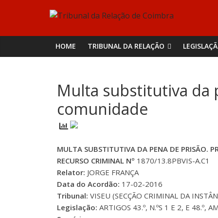
Skip
Tribunal
to
content
da
HOME
TRIBUNAL DA RELAÇÃO
LEGISLAÇ
Relação
Multa substitutiva da 
de
comunidade
Coimbra
MULTA SUBSTITUTIVA DA PENA DE PRISÃO. 
RECURSO CRIMINAL Nº
1870/13.8PBVIS-A.C1
Relator:
JORGE FRANÇA
Data do Acordão:
17-02-2016
Tribunal:
VISEU (SECÇÃO CRIMINAL DA INSTÂNC
Legislação:
ARTIGOS 43.º, N.ºS 1 E 2, E 48.º,