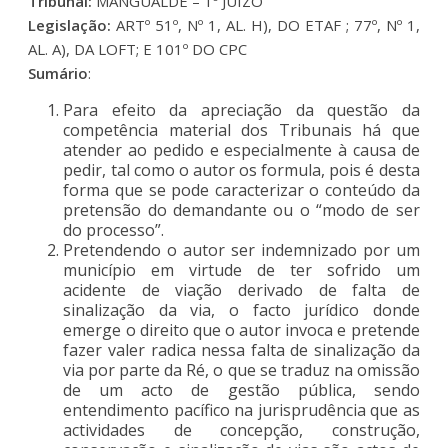
Tribunal:
MANGUALDE – 1º JUÍZO
Legislação:
ARTº 51º, Nº 1, AL. H), DO ETAF ; 77º, Nº 1,
AL. A), DA LOFT; E 101º DO CPC
Sumário
:
Para efeito da apreciação da questão da
competência material dos Tribunais há que
atender ao pedido e especialmente à causa de
pedir, tal como o autor os formula, pois é desta
forma que se pode caracterizar o conteúdo da
pretensão do demandante ou o “modo de ser
do processo”.
Pretendendo o autor ser indemnizado por um
município em virtude de ter sofrido um
acidente de viação derivado de falta de
sinalização da via, o facto jurídico donde
emerge o direito que o autor invoca e pretende
fazer valer radica nessa falta de sinalização da
via por parte da Ré, o que se traduz na omissão
de um acto de gestão pública, sendo
entendimento pacífico na jurisprudência que as
actividades de concepção, construção,