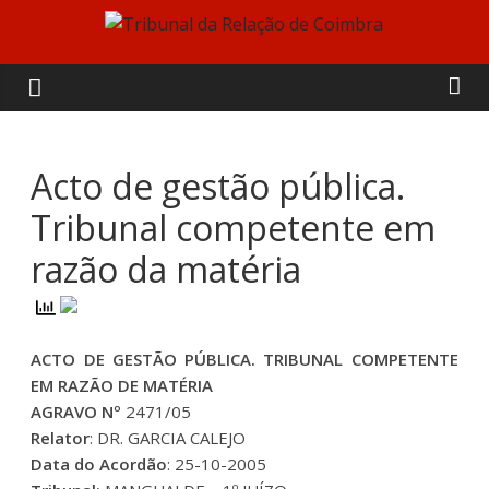
Skip
to
Tribunal
content
da
Relação
Acto de gestão pública.
Tribunal competente em
de
razão da matéria
Coimbra
ACTO DE GESTÃO PÚBLICA. TRIBUNAL COMPETENTE
EM RAZÃO DE MATÉRIA
AGRAVO Nº
2471/05
Relator
: DR. GARCIA CALEJO
Data do Acordão
: 25-10-2005