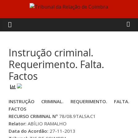
Skip
to
Tribunal
content
da
Relação
Instrução criminal.
Requerimento. Falta.
de
Factos
Coimbra
INSTRUÇÃO CRIMINAL. REQUERIMENTO. FALTA.
FACTOS
RECURSO CRIMINAL Nº
78/08.9TALSA.C1
Relator:
ABÍLIO RAMALHO
Data do Acordão:
27-11-2013