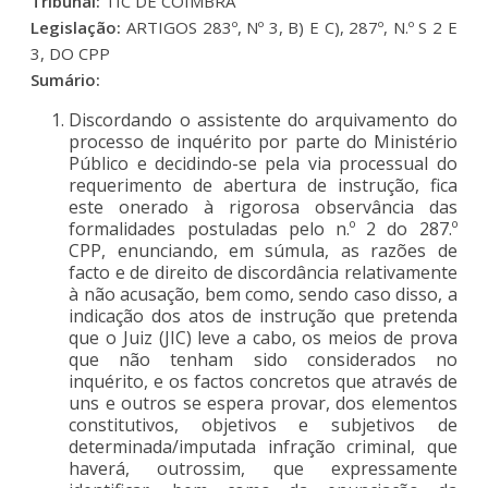
Tribunal:
TIC DE COIMBRA
Legislação:
ARTIGOS 283º, Nº 3, B) E C), 287º, N.º S 2 E
3, DO CPP
Sumário:
Discordando o assistente do arquivamento do
processo de inquérito por parte do Ministério
Público e decidindo-se pela via processual do
requerimento de abertura de instrução, fica
este onerado à rigorosa observância das
formalidades postuladas pelo n.º 2 do 287.º
CPP, enunciando, em súmula, as razões de
facto e de direito de discordância relativamente
à não acusação, bem como, sendo caso disso, a
indicação dos atos de instrução que pretenda
que o Juiz (JIC) leve a cabo, os meios de prova
que não tenham sido considerados no
inquérito, e os factos concretos que através de
uns e outros se espera provar, dos elementos
constitutivos, objetivos e subjetivos de
determinada/imputada infração criminal, que
haverá, outrossim, que expressamente