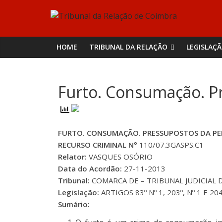
Skip
Tribunal
to
content
da
HOME
TRIBUNAL DA RELAÇÃO
LEGISLAÇ
Relação
Furto. Consumação. P
de
Coimbra
FURTO. CONSUMAÇÃO. PRESSUPOSTOS DA PE
RECURSO CRIMINAL Nº
110/07.3GASPS.C1
Relator:
VASQUES OSÓRIO
Data do Acordão:
27-11-2013
Tribunal:
COMARCA DE – TRIBUNAL JUDICIAL 
Legislação:
ARTIGOS 83º Nº 1, 203º, Nº 1 E 204º
Sumário: