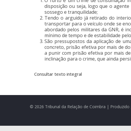
O furto é um crime de consumação ins
disposição ou seja, logo que o agente
sossego e tranquilidade;
Tendo o arguido já retirado do interi
transportar para o veículo onde se en
abordado pelos militares da GNR, é in
mínimo de tempo e de estabilidade pel
São pressupostos da aplicação de uma
concreto, prisão efetiva por mais de 
a punir com prisão efetiva por mais d
inclinação para o crime, que ainda pe
Consultar texto integral
© 2026 Tribunal da Relação de Coimbra | Produzido 