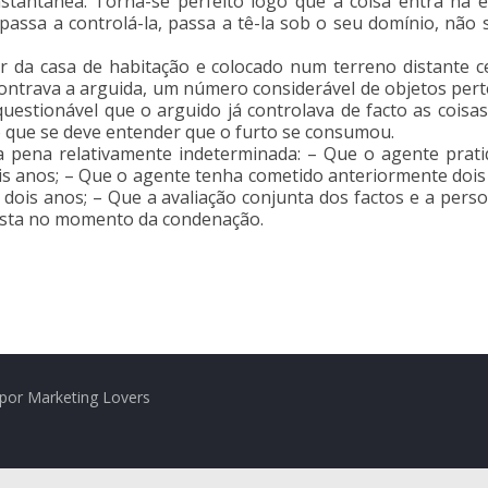
tantânea. Torna-se perfeito logo que a coisa entra na es
 passa a controlá-la, passa a tê-la sob o seu domínio, não
or da casa de habitação e colocado num terreno distante c
contrava a arguida, um número considerável de objetos pert
questionável que o arguido já controlava de facto as coisa
o que se deve entender que o furto se consumou.
 pena relativamente indeterminada: – Que o agente pratiq
dois anos; – Que o agente tenha cometido anteriormente doi
e dois anos; – Que a avaliação conjunta dos factos e a pe
rsista no momento da condenação.
por Marketing Lovers