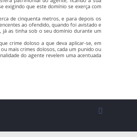
fera patrimonial do agente, ficando à sua
 se exigindo que este domínio se exerça com
erca de cinquenta metros, e para depois os
encentes ao ofendido, quando foi avistado e
s, já as tinha sob o seu domínio durante um
ue crime doloso a que deva aplicar-se, em
s ou mais crimes dolosos, cada um punido ou
rsonalidade do agente revelem uma acentuada