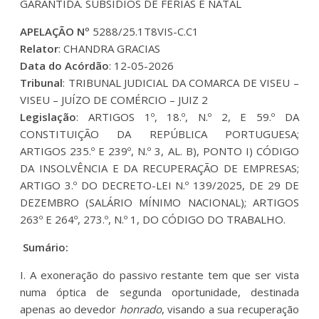
GARANTIDA. SUBSÍDIOS DE FÉRIAS E NATAL
APELAÇÃO Nº
5288/25.1T8VIS-C.C1
Relator
: CHANDRA GRACIAS
Data do Acórdão
: 12-05-2026
Tribunal
: TRIBUNAL JUDICIAL DA COMARCA DE VISEU –
VISEU – JUÍZO DE COMÉRCIO – JUIZ 2
Legislação
: ARTIGOS 1º, 18.º, N.º 2, E 59.º DA
CONSTITUIÇÃO DA REPÚBLICA PORTUGUESA;
ARTIGOS 235.º E 239º, N.º 3, AL. B), PONTO I) CÓDIGO
DA INSOLVÊNCIA E DA RECUPERAÇÃO DE EMPRESAS;
ARTIGO 3.º DO DECRETO-LEI N.º 139/2025, DE 29 DE
DEZEMBRO (SALÁRIO MÍNIMO NACIONAL); ARTIGOS
263º E 264º, 273.º, N.º 1, DO CÓDIGO DO TRABALHO.
Sumário:
I. A exoneração do passivo restante tem que ser vista
numa óptica de segunda oportunidade, destinada
apenas ao devedor
honrado
, visando a sua recuperação