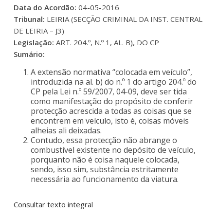
Data do Acordão:
04-05-2016
Tribunal:
LEIRIA (SECÇÃO CRIMINAL DA INST. CENTRAL
DE LEIRIA – J3)
Legislação:
ART. 204.º, N.º 1, AL. B), DO CP
Sumário:
A extensão normativa “colocada em veículo”,
introduzida na al. b) do n.º 1 do artigo 204.º do
CP pela Lei n.º 59/2007, 04-09, deve ser tida
como manifestação do propósito de conferir
protecção acrescida a todas as coisas que se
encontrem em veículo, isto é, coisas móveis
alheias ali deixadas.
Contudo, essa protecção não abrange o
combustível existente no depósito de veículo,
porquanto não é coisa naquele colocada,
sendo, isso sim, substância estritamente
necessária ao funcionamento da viatura.
Consultar texto integral