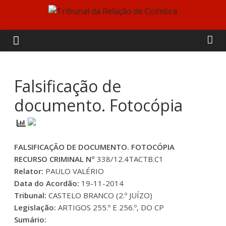
Skip
to
Tribunal
content
da
Relação
Falsificação de
documento. Fotocópia
de
Coimbra
FALSIFICAÇÃO DE DOCUMENTO. FOTOCÓPIA
RECURSO CRIMINAL Nº
338/12.4TACTB.C1
Relator:
PAULO VALÉRIO
Data do Acordão:
19-11-2014
Tribunal:
CASTELO BRANCO (2.º JUÍZO)
Legislação:
ARTIGOS 255.º E 256.º, DO CP
Sumário: