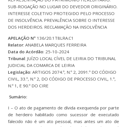
SUB-ROGAÇÃO NO LUGAR DO DEVEDOR ORIGINÁRIO.
INTERESSE COLETIVO PROTEGIDO PELO PROCESSO
DE INSOLVÊNCIA. PREVALÊNCIA SOBRE O INTERESSE
DOS HERDEIROS. RECLAMAÇÃO NA INSOLVÊNCIA
APELAÇÃO Nº
136/20.1T8LRA.C1
Relator
: ANABELA MARQUES FERREIRA
Data do Acórdão
: 25-10-2024
Tribunal
: JUÍZO LOCAL CÍVEL DE LEIRIA DO TRIBUNAL
JUDICIAL DA COMARCA DE LEIRIA
Legislação
: ARTIGOS 2074.º, N.º 2, 2091.º DO CÓDIGO
CIVIL, 33.º, N.º 2, DO CÓDIGO DE PROCESSO CIVIL, 1.º,
N.º 1, E 90.º DO CIRE
Sumário:
I – O ato de pagamento de dívida exequenda por parte
de herdeiro habilitado como sucessor de executado
falecido não é um ato pessoal, mas antes um ato de