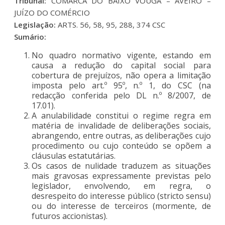
Tribunal:
COMARCA DO BAIXO VOUGA – AVEIRO –
JUÍZO DO COMÉRCIO
Legislação:
ARTS. 56, 58, 95, 288, 374 CSC
Sumário:
No quadro normativo vigente, estando em
causa a redução do capital social para
cobertura de prejuízos, não opera a limitação
imposta pelo art.º 95º, n.º 1, do CSC (na
redacção conferida pelo DL n.º 8/2007, de
17.01).
A anulabilidade constitui o regime regra em
matéria de invalidade de deliberações sociais,
abrangendo, entre outras, as deliberações cujo
procedimento ou cujo conteúdo se opõem a
cláusulas estatutárias.
Os casos de nulidade traduzem as situações
mais gravosas expressamente previstas pelo
legislador, envolvendo, em regra, o
desrespeito do interesse público (stricto sensu)
ou do interesse de terceiros (mormente, de
futuros accionistas).