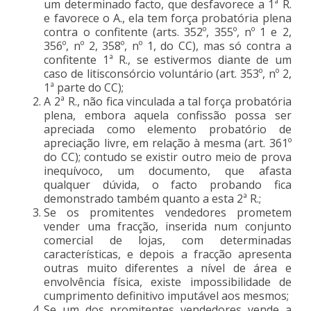
um determinado facto, que desfavorece a 1ª R.
e favorece o A., ela tem força probatória plena
contra o confitente (arts. 352º, 355º, nº 1 e 2,
356º, nº 2, 358º, nº 1, do CC), mas só contra a
confitente 1ª R., se estivermos diante de um
caso de litisconsórcio voluntário (art. 353º, nº 2,
1ª parte do CC);
A 2ª R., não fica vinculada a tal força probatória
plena, embora aquela confissão possa ser
apreciada como elemento probatório de
apreciação livre, em relação à mesma (art. 361º
do CC); contudo se existir outro meio de prova
inequívoco, um documento, que afasta
qualquer dúvida, o facto probando fica
demonstrado também quanto a esta 2ª R.;
Se os promitentes vendedores prometem
vender uma fracção, inserida num conjunto
comercial de lojas, com determinadas
características, e depois a fracção apresenta
outras muito diferentes a nível de área e
envolvência física, existe impossibilidade de
cumprimento definitivo imputável aos mesmos;
Se um dos promitentes vendedores vende a