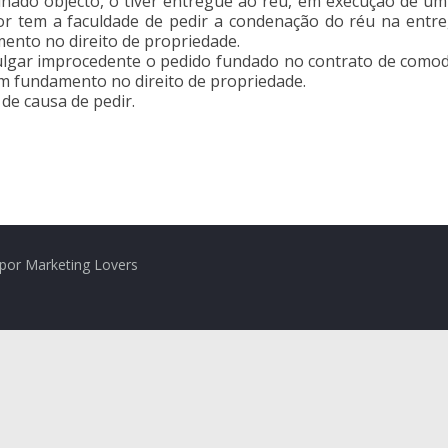
inado objecto, o tiver entregue ao réu, em execução de um
autor tem a faculdade de pedir a condenação do réu na en
nto no direito de propriedade.
julgar improcedente o pedido fundado no contrato de comod
om fundamento no direito de propriedade.
de causa de pedir.
por Marketing Lovers