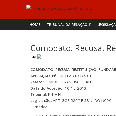
Skip
Tribunal
to
content
da
HOME
TRIBUNAL DA RELAÇÃO
LEGISLAÇ
Relação
Comodato. Recusa. Res
de
Coimbra
COMODATO. RECUSA. RESTITUIÇÃO. FUNDAM
APELAÇÃO Nº
148/12.9TBTCS.C1
Relator:
EMIDIO FRANCISCO SANTOS
Data do Acordão:
10-12-2013
Tribunal:
PINHEL
Legislação:
ARTIGOS 580.º E 581.º DO NCPC
Sumário: