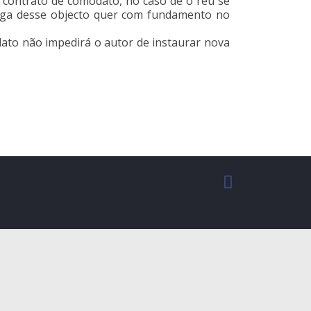
 contrato de comodato, no caso de o réu se
trega desse objecto quer com fundamento no
ato não impedirá o autor de instaurar nova