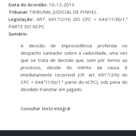
Data do Acordão:
10-12-2013
Tribunal:
TRIBUNAL JUDICIAL DE PINHEL
Legislação:
ART. 691.º/2/H) DO CPC = 644.º/1/B)/1.ª
PARTE DO NCPC
Sumário:
A decisão de improcedência proferida no
despacho saneador sobre a caducidade, uma vez
que se trata de decisão que, sem pôr termo ao
processo, decide do mérito da causa é
imediatamente recorrível (cfr. art. 691.º/2/h) do
CPC = 644.º/1/b)/1.ª parte do nCPC); sob pena do
decidido transitar em julgado.
Consultar texto integral