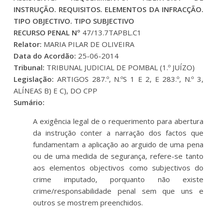
INSTRUÇÃO. REQUISITOS. ELEMENTOS DA INFRACÇÃO.
TIPO OBJECTIVO. TIPO SUBJECTIVO
RECURSO PENAL Nº
47/13.7TAPBL.C1
Relator:
MARIA PILAR DE OLIVEIRA
Data do Acordão:
25-06-2014
Tribunal:
TRIBUNAL JUDICIAL DE POMBAL (1.º JUÍZO)
Legislação:
ARTIGOS 287.º, N.ºS 1 E 2, E 283.º, N.º 3,
ALÍNEAS B) E C), DO CPP
Sumário:
A exigência legal de o requerimento para abertura
da instrução conter a narração dos factos que
fundamentam a aplicação ao arguido de uma pena
ou de uma medida de segurança, refere-se tanto
aos elementos objectivos como subjectivos do
crime imputado, porquanto não existe
crime/responsabilidade penal sem que uns e
outros se mostrem preenchidos.