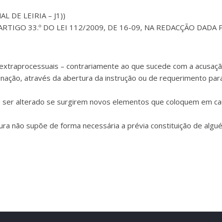
L DE LEIRIA – J1))
PP; ARTIGO 33.º DO LEI 112/2009, DE 16-09, NA REDACÇÃO DADA 
s extraprocessuais – contrariamente ao que sucede com a acusaç
nação, através da abertura da instrução ou de requerimento para 
rá ser alterado se surgirem novos elementos que coloquem em c
ura não supõe de forma necessária a prévia constituição de alg