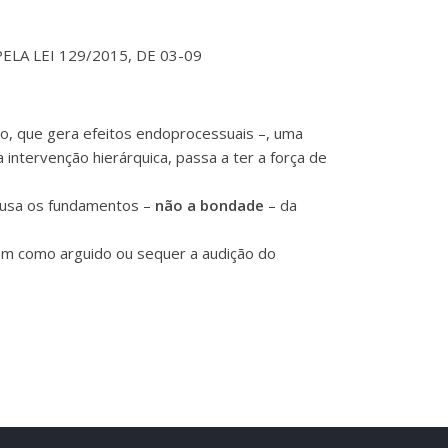
PELA LEI 129/2015, DE 03-09
ão, que gera efeitos endoprocessuais –, uma
intervenção hierárquica, passa a ter a força de
ausa os fundamentos –
não a bondade
– da
uém como arguido ou sequer a audição do