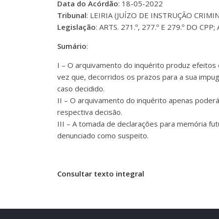
Data do Acórdão
: 18-05-2022
Tribunal
: LEIRIA (JUÍZO DE INSTRUÇÃO CRIMINA
Legislação
: ARTS. 271.º, 277.º E 279.º DO C
Sumário
:
I – O arquivamento do inquérito produz efeito
vez que, decorridos os prazos para a sua impug
caso decidido.
II – O arquivamento do inquérito apenas pode
respectiva decisão.
III – A tomada de declarações para memória fut
denunciado como suspeito.
Consultar texto integral