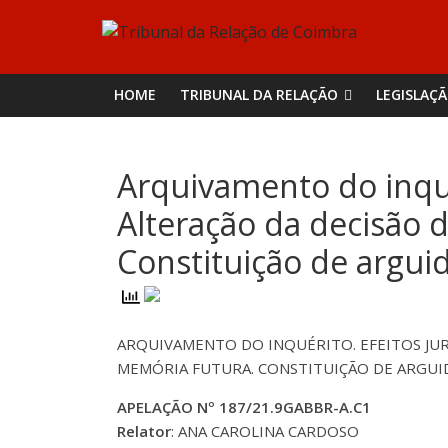
Skip
Tribunal
to
content
da
HOME
TRIBUNAL DA RELAÇÃO
LEGISLAÇ
Relação
Arquivamento do inquér
de
Alteração da decisão 
Coimbra
Constituição de argu
ARQUIVAMENTO DO INQUÉRITO. EFEITOS JUR
MEMÓRIA FUTURA. CONSTITUIÇÃO DE ARGUI
APELAÇÃO Nº 187/21.9GABBR-A.C1
Relator
: ANA CAROLINA CARDOSO