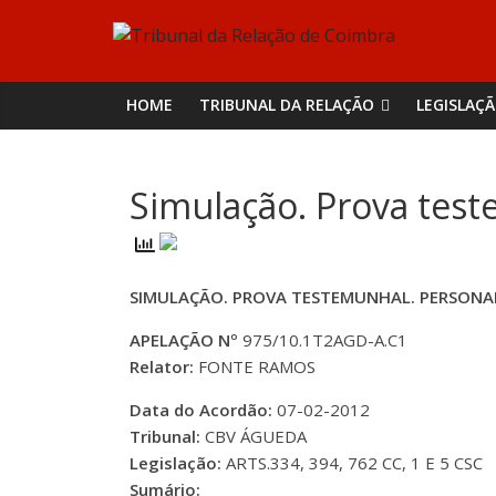
Skip
Tribunal
to
content
da
HOME
TRIBUNAL DA RELAÇÃO
LEGISLAÇ
Relação
Simulação. Prova test
de
Coimbra
SIMULAÇÃO. PROVA TESTEMUNHAL. PERSONA
APELAÇÃO Nº
975/10.1T2AGD-A.C1
Relator:
FONTE RAMOS
Data do Acordão:
07-02-2012
Tribunal:
CBV ÁGUEDA
Legislação:
ARTS.334, 394, 762 CC, 1 E 5 CSC
Sumário: