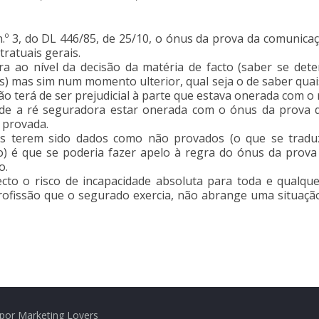
n.º 3, do DL 446/85, de 25/10, o ónus da prova da comunica
ratuais gerais.
a ao nível da decisão da matéria de facto (saber se de
s) mas sim num momento ulterior, qual seja o de saber qua
ão terá de ser prejudicial à parte que estava onerada com o
de a ré seguradora estar onerada com o ónus da prova de
 provada.
os terem sido dados como não provados (o que se traduz
 é que se poderia fazer apelo à regra do ónus da prova e
o.
to o risco de incapacidade absoluta para toda e qualquer
ofissão que o segurado exercia, não abrange uma situação
por Marketing Lovers