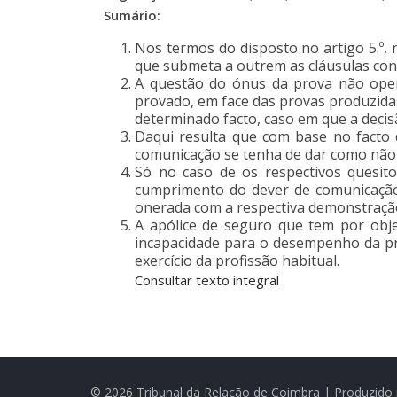
Sumário:
Nos termos do disposto no artigo 5.º, 
que submeta a outrem as cláusulas cont
A questão do ónus da prova não oper
provado, em face das provas produzida
determinado facto, caso em que a decis
Daqui resulta que com base no facto 
comunicação se tenha de dar como não
Só no caso de os respectivos quesit
cumprimento do dever de comunicação)
onerada com a respectiva demonstraçã
A apólice de seguro que tem por objec
incapacidade para o desempenho da pr
exercício da profissão habitual.
Consultar texto integral
© 2026 Tribunal da Relação de Coimbra | Produzido 