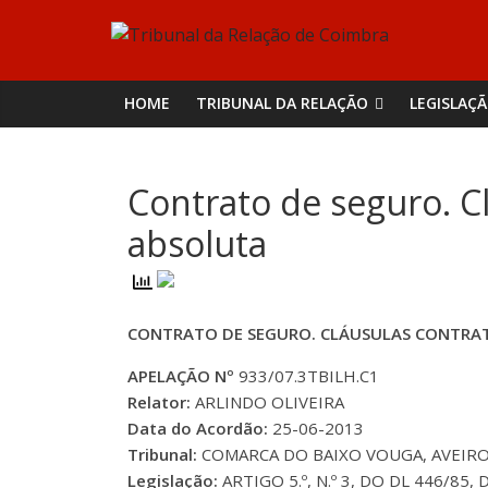
Skip
Tribunal
to
content
da
HOME
TRIBUNAL DA RELAÇÃO
LEGISLAÇ
Relação
Contrato de seguro. Cl
de
absoluta
Coimbra
CONTRATO DE SEGURO. CLÁUSULAS CONTRAT
APELAÇÃO Nº
933/07.3TBILH.C1
Relator:
ARLINDO OLIVEIRA
Data do Acordão:
25-06-2013
Tribunal:
COMARCA DO BAIXO VOUGA, AVEIRO 
Legislação:
ARTIGO 5.º, N.º 3, DO DL 446/85,