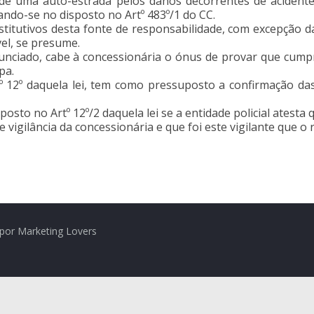
 de uma auto-estrada pelos danos decorrentes de aciden
dando-se no disposto no Artº 483º/1 do CC.
stitutivos desta fonte de responsabilidade, com excepção d
vel, se presume.
enunciado, cabe à concessionária o ónus de provar que cum
pa.
tº 12º daquela lei, tem como pressuposto a confirmação das
sposto no Artº 12º/2 daquela lei se a entidade policial atest
 vigilância da concessionária e que foi este vigilante que o r
por Marketing Lovers