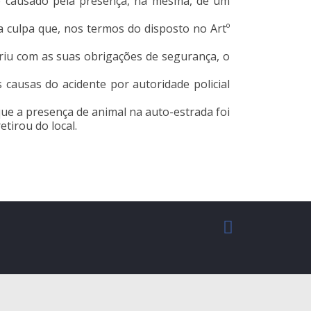
te causado pela presença, na mesma, de um
a culpa que, nos termos do disposto no Artº
priu com as suas obrigações de segurança, o
 causas do acidente por autoridade policial
a que a presença de animal na auto-estrada foi
etirou do local.