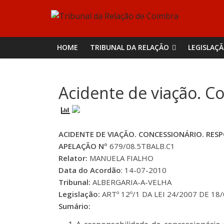
Skip
Tribunal
to
content
da
HOME
TRIBUNAL DA RELAÇÃO
LEGISLAÇ
Relação
Acidente de viação. C
de
Coimbra
ACIDENTE DE VIAÇÃO. CONCESSIONÁRIO. RE
APELAÇÃO Nº
679/08.5TBALB.C1
Relator:
MANUELA FIALHO
Data do Acordão
: 14-07-2010
Tribunal:
ALBERGARIA-A-VELHA
Legislação:
ARTº 12º/1 DA LEI 24/2007 DE 18
Sumário: