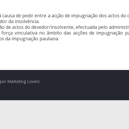
á causa de pedir entre a acção de impugnação dos actos do
dor da insolvência.
ção de actos do devedor/insolvente, efectuada pelo administ
força vinculativa no âmbito das acções de impugnação pa
tos da impugnação pauliana.
por Marketing Lovers