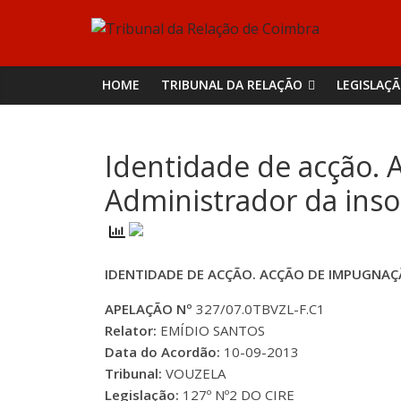
Skip
Tribunal
to
content
da
HOME
TRIBUNAL DA RELAÇÃO
LEGISLAÇ
Relação
Identidade de acção. 
de
Administrador da inso
Coimbra
IDENTIDADE DE ACÇÃO. ACÇÃO DE IMPUGNAÇ
APELAÇÃO Nº
327/07.0TBVZL-F.C1
Relator:
EMÍDIO SANTOS
Data do Acordão:
10-09-2013
Tribunal:
VOUZELA
Legislação:
127º Nº2 DO CIRE