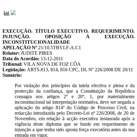
EXECUÇÃO. TÍTULO EXECUTIVO. REQUERIMENTO.
INJUNÇÃO. OPOSIÇÃO À EXECUÇÃO.
INCONSTITUCIONALIDADE
APELAÇÃO Nº
21/10.5TBVLF-A.C1
Relator:
JUDITE PIRES
Data do Acordão:
13-12-2011
Tribunal:
VILA NOVA DE FOZ CÔA
Legislação:
ARTS.813, 814, 816 CPC, DL Nº 226/2008 DE 20/11
Sumário:
Por violação dos princípios da tutela efectiva e plena e da
protecção da confiança, que a Constituição da República
consagra nos artigos 2º e 20º, 1, por materialmente
inconstitucional tal interpretação normativa, deve ser negada a
aplicação do artigo 814º do Código de Processo Civil, na
redacção introduzida pelo Decreto-Lei nº 226/2008, de 20 de
Novembro, em relação à acção executiva instaurada após a
vigência deste diploma que se funde em requerimento de
injunção a que tenha sido aposta força executória antes da sua
entrada em vigor.