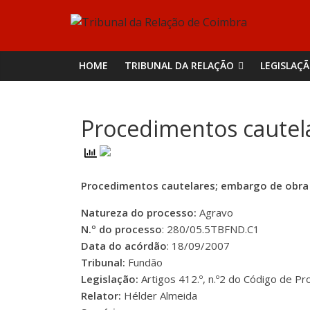
Skip
Tribunal
to
content
da
HOME
TRIBUNAL DA RELAÇÃO
LEGISLAÇ
Relação
Procedimentos cautel
de
Coimbra
Procedimentos cautelares; embargo de obra
Natureza do processo:
Agravo
N.º do processo
: 280/05.5TBFND.C1
Data do acórdão
: 18/09/2007
Tribunal:
Fundão
Legislação:
Artigos 412.º, n.º2 do Código de Proc
Relator:
Hélder Almeida