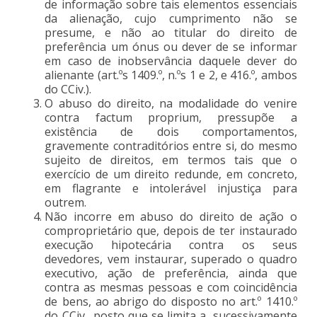
de informação sobre tais elementos essenciais
da alienação, cujo cumprimento não se
presume, e não ao titular do direito de
preferência um ónus ou dever de se informar
em caso de inobservância daquele dever do
alienante (art.ºs 1409.º, n.ºs 1 e 2, e 416.º, ambos
do CCiv.).
O abuso do direito, na modalidade do venire
contra factum proprium, pressupõe a
existência de dois comportamentos,
gravemente contraditórios entre si, do mesmo
sujeito de direitos, em termos tais que o
exercício de um direito redunde, em concreto,
em flagrante e intolerável injustiça para
outrem.
Não incorre em abuso do direito de ação o
comproprietário que, depois de ter instaurado
execução hipotecária contra os seus
devedores, vem instaurar, superado o quadro
executivo, ação de preferência, ainda que
contra as mesmas pessoas e com coincidência
de bens, ao abrigo do disposto no art.º 1410.º
do CCiv., posto que se limita a, sucessivamente