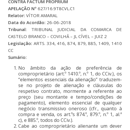
CONTRA FACTUM PROPRIUM
APELAÇÃO Nº
627/16.9T8CVL.C1
Relator:
VÍTOR AMARAL
Data do Acordão:
26-06-2018
Tribunal:
TRIBUNAL JUDICIAL DA COMARCA DE
CASTELO BRANCO – COVILHÃ – JL CÍVEL – JUIZ 2
Legislação:
ARTS. 334, 416, 874, 879, 885, 1409, 1410
CC
Sumário:
No âmbito da ação de preferência de
comproprietário (art.º 1410.º, n.º 1, do CCiv.), os
“elementos essenciais da alienação” traduzem-
se no projeto de alienação e cláusulas do
respetivo contrato, mormente a referente ao
preço (seu montante e tempo/condições de
pagamento), elemento essencial de qualquer
negócio transmissivo oneroso (cfr., quanto à
compra e venda, os art.ºs 874.º, 879.º, n.º 1, al.ª
c), e 885.º, todos do CCiv.).
Cabe ao comproprietário alienante um dever