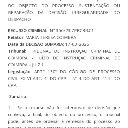
DO OBJECTO DO PROCESSO. SUSTENTAÇÃO OU
REPARAÇÃO DA DECISÃO. IRREGULARIDADE DO
DESPACHO
RECURSO CRIMINAL Nº
356/23.7PBCBR.C1
Relator
: MARIA TERESA COIMBRA
Data da DECISÃO SUMÁRIA
: 17-03-2025
Tribunal
: TRIBUNAL DE INSTRUÇÃO CRIMINAL DE
COIMBRA – JUÍZO DE INSTRUÇÃO CRIMINAL DE
COIMBRA – JUIZ 1
Legislação
: ART.º 130º DO CÓDIGO DE PROCESSO
CIVIL EX VI ART. 4º DO CPP – Nº 4 DO ART. 414º DO
CPP.
Sumário:
1 – Se o recurso não for interposto de decisão que
conheça, a final, do objecto do processo, o tribunal
pode, antes de ordenar a remessa do processo ao
tribunal superior, sustentar ou reparar aquela decisão –