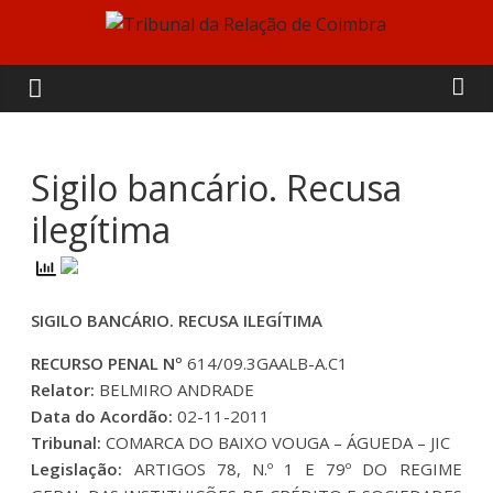
Skip
to
Tribunal
content
da
Relação
Sigilo bancário. Recusa
ilegítima
de
Coimbra
SIGILO BANCÁRIO. RECUSA ILEGÍTIMA
RECURSO PENAL Nº
614/09.3GAALB-A.C1
Relator:
BELMIRO ANDRADE
Data do Acordão:
02-11-2011
Tribunal:
COMARCA DO BAIXO VOUGA – ÁGUEDA – JIC
Legislação:
ARTIGOS 78, N.º 1 E 79º DO REGIME