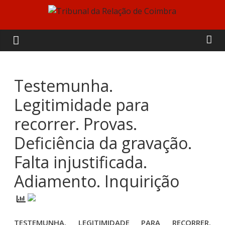
Skip
to
Tribunal
content
da
Relação
Testemunha.
Legitimidade para
de
recorrer. Provas.
Coimbra
Deficiência da gravação.
Falta injustificada.
Adiamento. Inquirição
TESTEMUNHA. LEGITIMIDADE PARA RECORRER.