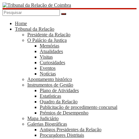
Skip
to
content
Tribunal
da
Home
Tribunal da Relação
Relação
Presidente da Relação
de
O Palácio da Justiça
Coimbra
Memórias
Atualidades
Visitas
Curiosidades
Eventos
Notícias
Apontamento histórico
Instrumentos de Gestão
Plano de Atividades
Estatísticas
Quadro da Relação
Publicitação de procedimento concursal
Prémios de Desempenho
Mapa Judiciário
Galerias Biográficas
Antigos Presidentes da Relação
Procuradores Distritais