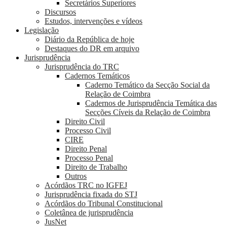
Secretários Superiores
Discursos
Estudos, intervenções e vídeos
Legislação
Diário da República de hoje
Destaques do DR em arquivo
Jurisprudência
Jurisprudência do TRC
Cadernos Temáticos
Caderno Temático da Secção Social da
Relação de Coimbra
Cadernos de Jurisprudência Temática das
Secções Cíveis da Relação de Coimbra
Direito Civil
Processo Civil
CIRE
Direito Penal
Processo Penal
Direito de Trabalho
Outros
Acórdãos TRC no IGFEJ
Jurisprudência fixada do STJ
Acórdãos do Tribunal Constitucional
Coletânea de jurisprudência
JusNet