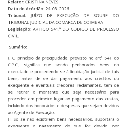
Relator
: CRISTINA NEVES
Data do Acórdão
: 24-03-2026
Tribunal
: JUÍZO DE EXECUÇÃO DE SOURE DO
TRIBUNAL JUDICIAL DA COMARCA DE COIMBRA
Legislação
: ARTIGO 541.º DO CÓDIGO DE PROCESSO
CIVIL.
Sumário:
I. O princípio da precipuidade, previsto no artº 541 do
C.P.C., significa que sendo penhorados bens do
executado e procedendo-se à liquidação judicial de tais
bens, antes de se dar pagamento aos créditos do
exequente e eventuais credores reclamantes, tem de
se retirar o montante que seja necessário para
proceder em primeiro lugar ao pagamento das custas,
incluindo dos honorários e despesas que sejam devidos
ao Agente de Execução.
II. Só se não existirem bens necessários, suportará o
exequente o pagamento do que for devido, por