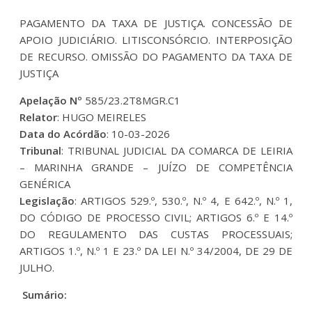
PAGAMENTO DA TAXA DE JUSTIÇA. CONCESSÃO DE
APOIO JUDICIÁRIO. LITISCONSÓRCIO. INTERPOSIÇÃO
DE RECURSO. OMISSÃO DO PAGAMENTO DA TAXA DE
JUSTIÇA
Apelação Nº
585/23.2T8MGR.C1
Relator
: HUGO MEIRELES
Data do Acórdão
: 10-03-2026
Tribunal
: TRIBUNAL JUDICIAL DA COMARCA DE LEIRIA
– MARINHA GRANDE – JUÍZO DE COMPETÊNCIA
GENÉRICA
Legislação
: ARTIGOS 529.º, 530.º, N.º 4, E 642.º, N.º 1,
DO CÓDIGO DE PROCESSO CIVIL; ARTIGOS 6.º E 14.º
DO REGULAMENTO DAS CUSTAS PROCESSUAIS;
ARTIGOS 1.º, N.º 1 E 23.º DA LEI N.º 34/2004, DE 29 DE
JULHO.
Sumário: