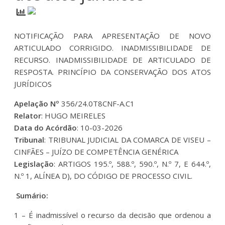
NOTIFICAÇÃO PARA APRESENTAÇÃO DE NOVO
ARTICULADO CORRIGIDO. INADMISSIBILIDADE DE
RECURSO. INADMISSIBILIDADE DE ARTICULADO DE
RESPOSTA. PRINCÍPIO DA CONSERVAÇÃO DOS ATOS
JURÍDICOS
Apelação Nº
356/24.0T8CNF-A.C1
Relator
: HUGO MEIRELES
Data do Acórdão
: 10-03-2026
Tribunal
: TRIBUNAL JUDICIAL DA COMARCA DE VISEU –
CINFÃES – JUÍZO DE COMPETÊNCIA GENÉRICA
Legislação
: ARTIGOS 195.º, 588.º, 590.º, N.º 7, E 644.º,
N.º 1, ALÍNEA D), DO CÓDIGO DE PROCESSO CIVIL.
Sumário:
1 – É inadmissível o recurso da decisão que ordenou a