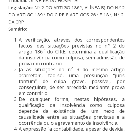
Tribunal:
OLIVEIRA DO HOSPITAL
Legislação:
N.º 2 DO ARTIGO 186.º, ALÍNEA B) DO N.º 2
DO ARTIGO 189.º DO CIRE E ARTIGOS 26.º E 18.º, N.º 2,
DA CRP
Sumário:
A verificação, através dos correspondentes
factos, das situações previstas no n.º 2 do
artigo 186.º do CIRE, determina a qualificação
da insolvência como culposa, sem admissão de
prova em contrário.
Já as situações do n.º 3 do mesmo artigo
acarretam, tão-só, uma presunção “juris
tantum” de culpa grave, passível, por
conseguinte, de ser arredada mediante prova
em contrário.
De qualquer forma, nestas hipóteses, a
qualificação da insolvência como culposa
depende da existência de um nexo de
causalidade entre as situações previstas e a
ocorrência ou o agravamento da insolvência.
A expressão “a contabilidade, apesar de devida,