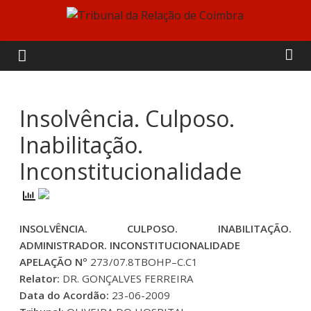
Skip
to
Tribunal
content
da
Relação
Insolvência. Culposo.
Inabilitação.
de
Inconstitucionalidade
Coimbra
INSOLVÊNCIA. CULPOSO. INABILITAÇÃO.
ADMINISTRADOR. INCONSTITUCIONALIDADE
APELAÇÃO Nº
273/07.8TBOHP–C.C1
Relator:
DR. GONÇALVES FERREIRA
Data do Acordão:
23-06-2009