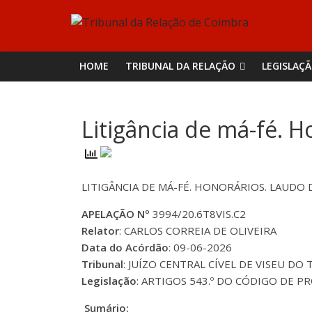
Skip
Tribunal
to
content
da
HOME
TRIBUNAL DA RELAÇÃO
LEGISLAÇ
Relação
Litigância de má-fé. 
de
Coimbra
LITIGÂNCIA DE MÁ-FÉ. HONORÁRIOS. LAUDO
APELAÇÃO Nº
3994/20.6T8VIS.C2
Relator
: CARLOS CORREIA DE OLIVEIRA
Data do Acórdão
: 09-06-2026
Tribunal
: JUÍZO CENTRAL CÍVEL DE VISEU DO
Legislação
: ARTIGOS 543.º DO CÓDIGO DE PR
Sumário: