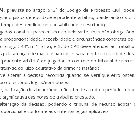
‑fé, prevista no artigo 543º do Código de Processo Civil, po
gundo juízos de equidade e prudente arbítrio, ponderando os cr
, tempo despendido, responsabilidade e resultado).
dos constitui parecer técnico relevante, mas não obrigatório 
 proporcionalidade, razoabilidade e circunstâncias concretas do 
o do artigo 543º, nº 1, al. a), e 3, do CPC deve atender ao traba
pela atuação de má-fé e não necessariamente a totalidade dos 
rudente arbítrio” do julgador, o controle do tribunal de recurs
uir-se ao juízo equitativo da primeira instância.
ve alterar a decisão recorrida quando se verifique erro osten
ão de critérios legais/normativos.
ue, na fixação dos honorários, não atende a todo o período tem
ignificativa das horas de trabalho prestado.
e a alteração da decisão, podendo o tribunal de recurso ado
orcional e conforme aos critérios legais aplicáveis.