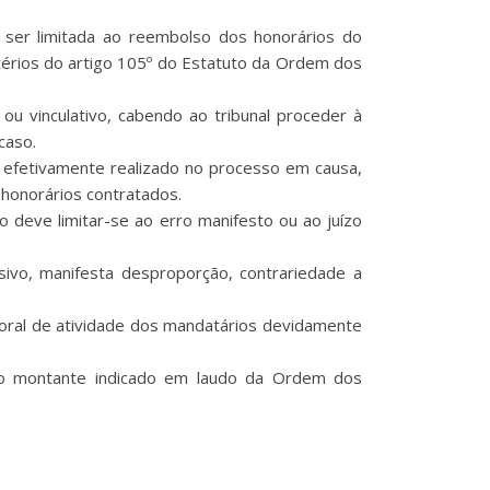
de ser limitada ao reembolso dos honorários do
itérios do artigo 105º do Estatuto da Ordem dos
ou vinculativo, cabendo ao tribunal proceder à
caso.
lho efetivamente realizado no processo em causa,
honorários contratados.
o deve limitar-se ao erro manifesto ou ao juízo
sivo, manifesta desproporção, contrariedade a
poral de atividade dos mandatários devidamente
tar o montante indicado em laudo da Ordem dos