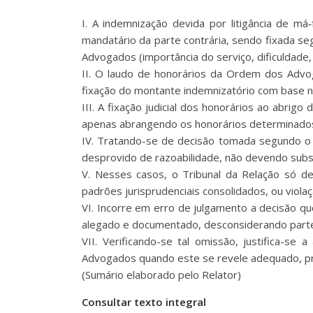
I. A indemnização devida por litigância de má
mandatário da parte contrária, sendo fixada se
Advogados (importância do serviço, dificuldade
II. O laudo de honorários da Ordem dos Advoga
fixação do montante indemnizatório com base na
III. A fixação judicial dos honorários ao abrig
apenas abrangendo os honorários determinados 
IV. Tratando-se de decisão tomada segundo o “p
desprovido de razoabilidade, não devendo substit
V. Nesses casos, o Tribunal da Relação só de
padrões jurisprudenciais consolidados, ou violaç
VI. Incorre em erro de julgamento a decisão q
alegado e documentado, desconsiderando parte s
VII. Verificando-se tal omissão, justifica-s
Advogados quando este se revele adequado, prop
(Sumário elaborado pelo Relator)
Consultar texto integral