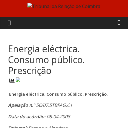
Skip
to
Tribunal
content
da
Relação
Energia eléctrica.
Consumo público.
de
Prescrição
Coimbra
Energia eléctrica. Consumo público. Prescrição
.
Apelação n.º
56/07.5TBFAG.C1
Data do acórdão:
08-04-2008
Tribunal:
Fornos e Algodres