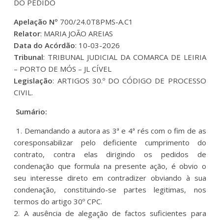
DO PEDIDO
Apelação Nº
700/24.0T8PMS-A.C1
Relator
: MARIA JOÃO AREIAS
Data do Acórdão
: 10-03-2026
Tribunal
: TRIBUNAL JUDICIAL DA COMARCA DE LEIRIA
– PORTO DE MÓS – JL CÍVEL
Legislação
: ARTIGOS 30.º DO CÓDIGO DE PROCESSO
CIVIL.
Sumário:
1. Demandando a autora as 3ª e 4ª rés com o fim de as
coresponsabilizar pelo deficiente cumprimento do
contrato, contra elas dirigindo os pedidos de
condenação que formula na presente ação, é obvio o
seu interesse direto em contradizer obviando à sua
condenação, constituindo-se partes legitimas, nos
termos do artigo 30º CPC.
2. A ausência de alegação de factos suficientes para