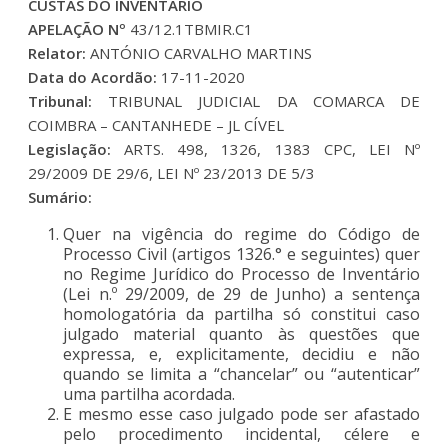
CUSTAS DO INVENTÁRIO
APELAÇÃO Nº
43/12.1TBMIR.C1
Relator:
ANTÓNIO CARVALHO MARTINS
Data do Acordão:
17-11-2020
Tribunal:
TRIBUNAL JUDICIAL DA COMARCA DE
COIMBRA – CANTANHEDE – JL CÍVEL
Legislação:
ARTS. 498, 1326, 1383 CPC, LEI Nº
29/2009 DE 29/6, LEI Nº 23/2013 DE 5/3
Sumário:
Quer na vigência do regime do Código de
Processo Civil (artigos 1326.° e seguintes) quer
no Regime Jurídico do Processo de Inventário
(Lei n.º 29/2009, de 29 de Junho) a sentença
homologatória da partilha só constitui caso
julgado material quanto às questões que
expressa, e, explicitamente, decidiu e não
quando se limita a “chancelar” ou “autenticar”
uma partilha acordada.
E mesmo esse caso julgado pode ser afastado
pelo procedimento incidental, célere e